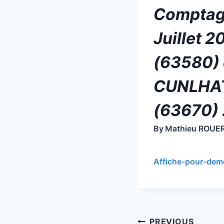
Comptage
Juillet
(63580) 
CUNLHAT
(63670) 
By
Mathieu ROUE
Affiche-pour-demo
Post
PREVIOUS