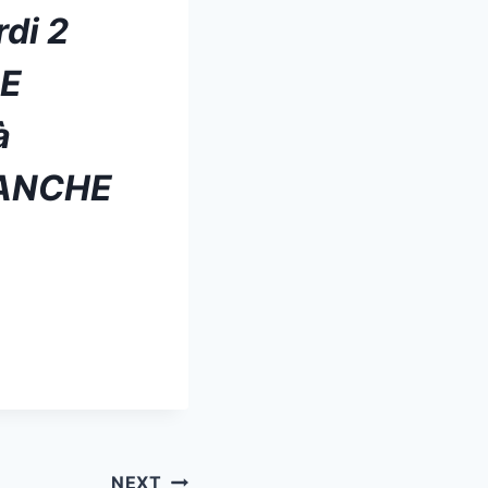
di 2
NE
à
LANCHE
NEXT