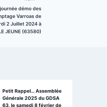
-journée démo des
mptage Varroas de
di 2 Juillet 2024 à
E JEUNE (63580)
Petit Rappel… Assemblée
Journé
Générale 2025 du GDSA
traite
63, le samedi 8 février de
varroas