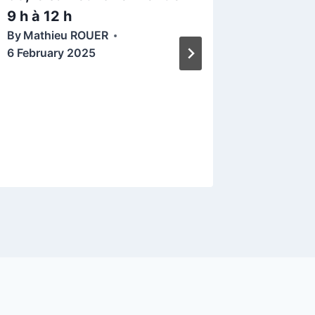
9 h à 12 h
Juillet
By
Mathieu ROUER
By
Philip
6 February 2025