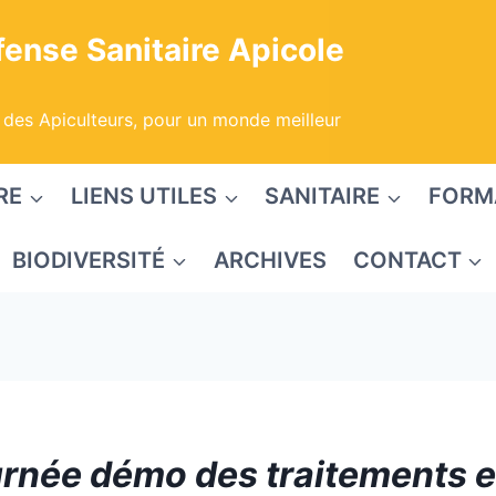
ense Sanitaire Apicole
 des Apiculteurs, pour un monde meilleur
RE
LIENS UTILES
SANITAIRE
FORM
BIODIVERSITÉ
ARCHIVES
CONTACT
rnée démo des traitements e