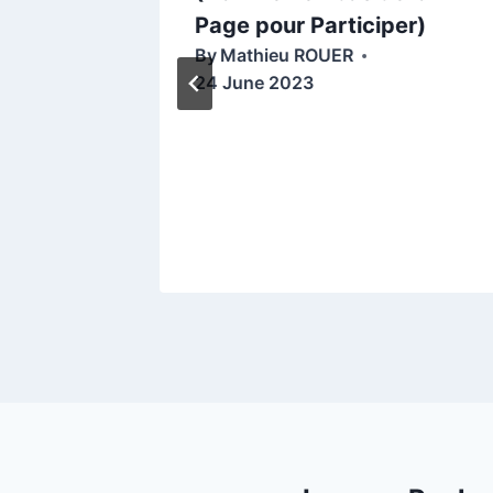
amp
Page pour Participer)
By
Mathieu ROUER
40) et
24 June 2023
CHE