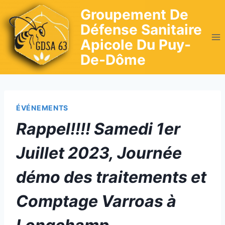
Skip
Groupement De
to
Défense Sanitaire
content
Apicole Du Puy-
De-Dôme
ÉVÉNEMENTS
Rappel!!!! Samedi 1er
Juillet 2023, Journée
démo des traitements et
Comptage Varroas à