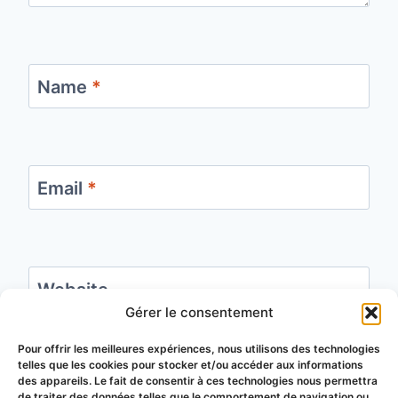
Name
*
Email
*
Website
Gérer le consentement
Save my name, email, and website in this
Pour offrir les meilleures expériences, nous utilisons des technologies
telles que les cookies pour stocker et/ou accéder aux informations
browser for the next time I comment.
des appareils. Le fait de consentir à ces technologies nous permettra
de traiter des données telles que le comportement de navigation ou