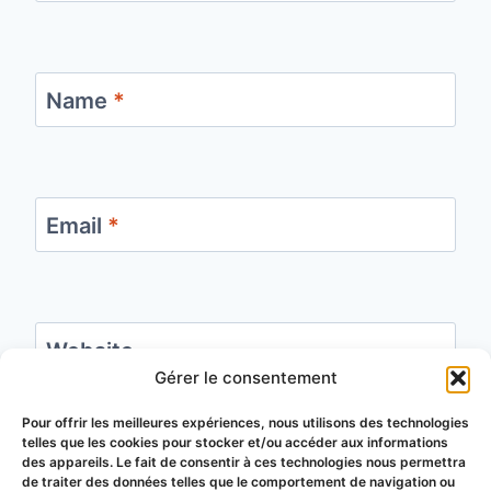
Name
*
Email
*
Website
Gérer le consentement
Save my name, email, and website in this
Pour offrir les meilleures expériences, nous utilisons des technologies
telles que les cookies pour stocker et/ou accéder aux informations
browser for the next time I comment.
des appareils. Le fait de consentir à ces technologies nous permettra
de traiter des données telles que le comportement de navigation ou