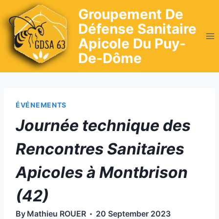
Skip
Groupement De
to
Défense Sanitaire
content
Apicole Du Puy-
De-Dôme
ÉVÉNEMENTS
Journée technique des
Rencontres Sanitaires
Apicoles à Montbrison
(42)
By
Mathieu ROUER
20 September 2023