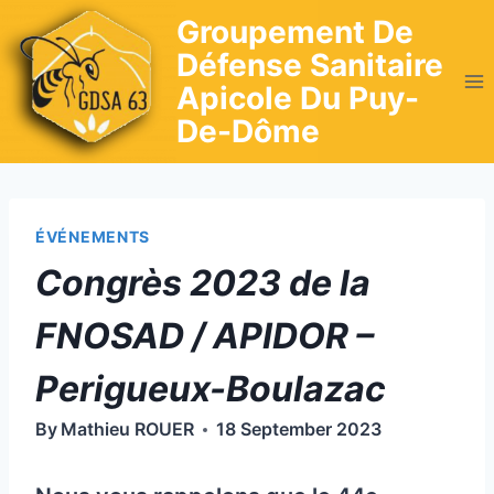
Skip
Groupement De
to
Défense Sanitaire
content
Apicole Du Puy-
De-Dôme
ÉVÉNEMENTS
Congrès 2023 de la
FNOSAD / APIDOR –
Perigueux-Boulazac
By
Mathieu ROUER
18 September 2023