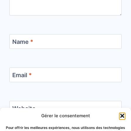
Name
*
Email
*
Website
Gérer le consentement
Save my name, email, and website in this
Pour offrir les meilleures expériences, nous utilisons des technologies