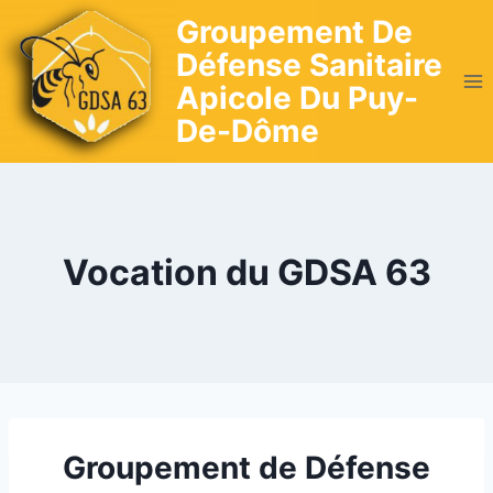
Skip
Groupement De
to
Défense Sanitaire
content
Apicole Du Puy-
De-Dôme
Vocation du GDSA 63
Groupement de Défense