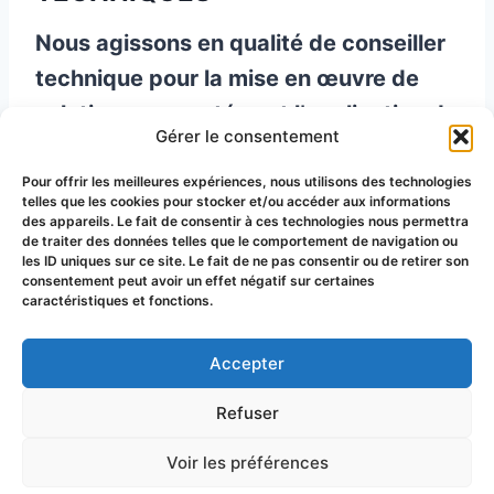
Nous agissons en qualité de conseiller
technique pour la mise en œuvre de
solutions concertées et l’application de
Gérer le consentement
techniques à but sanitaire.
Pour offrir les meilleures expériences, nous utilisons des technologies
telles que les cookies pour stocker et/ou accéder aux informations
“
Ensemble au service des Apiculteurs
des appareils. Le fait de consentir à ces technologies nous permettra
de traiter des données telles que le comportement de navigation ou
pour les Abeilles
”
les ID uniques sur ce site. Le fait de ne pas consentir ou de retirer son
consentement peut avoir un effet négatif sur certaines
caractéristiques et fonctions.
Accepter
© 2026 Groupement de Défense
Refuser
Sanitaire Apicole du Puy-de-Dôme
Voir les préférences