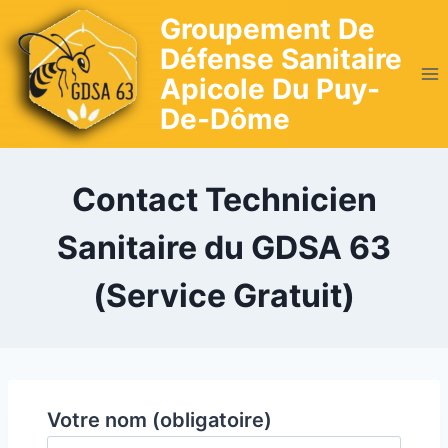
Skip
Groupement De
to
Défense Sanitaire
content
Apicole Du Puy-
De-Dôme
Contact Technicien
Sanitaire du GDSA 63
(Service Gratuit)
Votre nom (obligatoire)