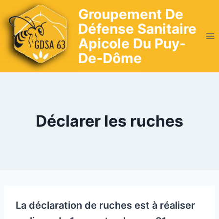
Skip
Groupement De
to
Défense Sanitaire
content
Apicole Du Puy-
De-Dôme
Déclarer les ruches
La déclaration de ruches est à réaliser