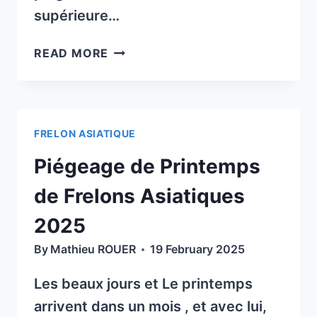
supérieure…
TEST
READ MORE
DU
PIÈGE
FRELON
ASIATIQUE
FRELON ASIATIQUE
BEEVITAL
PAR
Piégeage de Printemps
LE
GDSA
de Frelons Asiatiques
63
2025
DU
1/08
By
Mathieu ROUER
19 February 2025
AU
30/11/2024.
Les beaux jours et Le printemps
arrivent dans un mois , et avec lui,