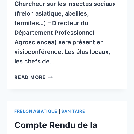
Chercheur sur les insectes sociaux
(frelon asiatique, abeilles,
termites…) – Directeur du
Département Professionnel
Agrosciences) sera présent en
visioconférence. Les élus locaux,
les chefs de…
RÉUNION
READ MORE
PUBLIQUE
SUR
LE
FRELON
FRELON ASIATIQUE
|
SANITAIRE
ASIATIQUE
LE
Compte Rendu de la
1ER