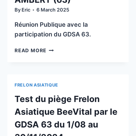
L’APICULTURE
By
Eric
6 March 2025
ET
LA
Réunion Publique avec la
BIODIVERSITÉ
participation du GDSA 63.
RÉUNION
READ MORE
PUBLIQUE
FRELON
ASIATIQUE
14
FRELON ASIATIQUE
MARS
18H30
Test du piège Frelon
À
CHAMPETIERES
Asiatique BeeVital par le
VERS
GDSA 63 du 1/08 au
AMBERT
(63)