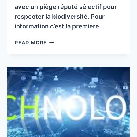
avec un piège réputé sélectif pour
respecter la biodiversité. Pour
information c’est la première…
TEST
READ MORE
DU
PIÈGE
FRELON
ASIATIQUE
BEE
VITAL
PAR
GDSA
63
AU
PRINTEMPS
2024