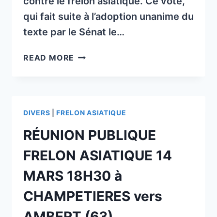
contre le frelon asiatique. Ce vote,
qui fait suite à l’adoption unanime du
texte par le Sénat le…
ADOPTION
READ MORE
À
L’UNANIMITÉ
DE
LA
DIVERS
|
FRELON ASIATIQUE
LOI
CONTRE
RÉUNION PUBLIQUE
LE
FRELON
FRELON ASIATIQUE 14
ASIATIQUE :
MARS 18H30 à
UNE
AVANCÉE
CHAMPETIERES vers
HISTORIQUE
POUR
AMBERT (63)