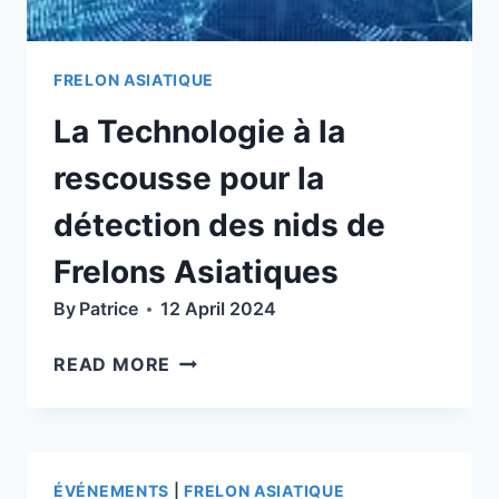
FRELON ASIATIQUE
La Technologie à la
rescousse pour la
détection des nids de
Frelons Asiatiques
By
Patrice
12 April 2024
LA
READ MORE
TECHNOLOGIE
À
LA
RESCOUSSE
ÉVÉNEMENTS
|
FRELON ASIATIQUE
POUR