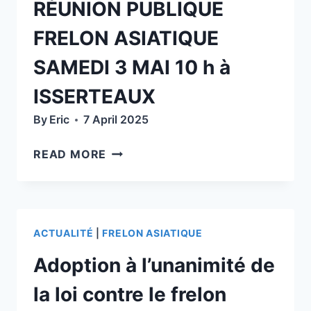
RÉUNION PUBLIQUE
FRELON ASIATIQUE
SAMEDI 3 MAI 10 h à
ISSERTEAUX
By
Eric
7 April 2025
RÉUNION
READ MORE
PUBLIQUE
FRELON
ASIATIQUE
SAMEDI
ACTUALITÉ
|
FRELON ASIATIQUE
3
MAI
Adoption à l’unanimité de
10
H
la loi contre le frelon
À