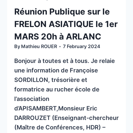
LA
Réunion Publique sur le
DÉTECTION
DES
FRELON ASIATIQUE le 1er
NIDS
MARS 20h à ARLANC
DE
FRELONS
By
Mathieu ROUER
7 February 2024
ASIATIQUES
Bonjour à toutes et à tous. Je relaie
une information de Françoise
SORDILLON, trésorière et
formatrice au rucher école de
l’association
d’APISAMBERT,Monsieur Eric
DARROUZET (Enseignant-chercheur
(Maître de Conférences, HDR) –