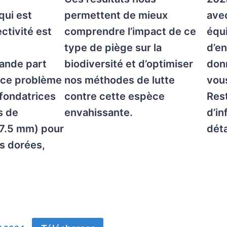
qui est
permettent de mieux
ave
ctivité est
comprendre l’impact de ce
équ
type de piège sur la
d’e
rande part
biodiversité et d’optimiser
don
 ce problème
nos méthodes de lutte
vou
s fondatrices
contre cette espèce
Rest
s de
envahissante.
d’in
 7.5 mm) pour
déta
es dorées,