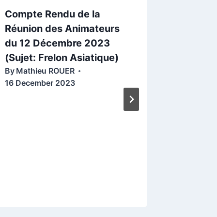
Compte Rendu de la
Réunion des Animateurs
du 12 Décembre 2023
(Sujet: Frelon Asiatique)
By
Mathieu ROUER
16 December 2023
La Tech
rescous
détecti
Frelons
By
Patric