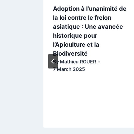
r le
Adoption à l’unanimité de
le 1er
la loi contre le frelon
NC
asiatique : Une avancée
historique pour
l’Apiculture et la
Biodiversité
By
Mathieu ROUER
7 March 2025