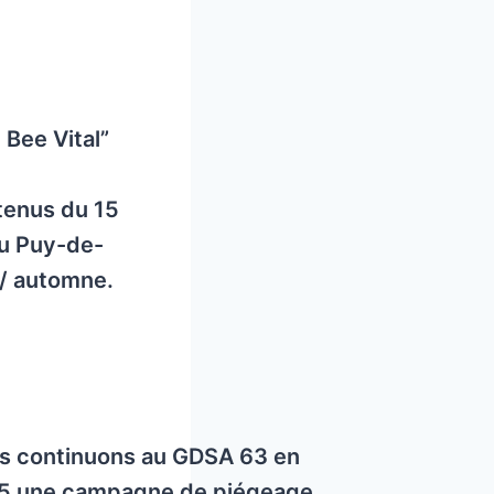
e Bee Vital”
btenus du 15
du Puy-de-
 / automne.
s continuons au GDSA 63 en
5 une campagne de piégeage