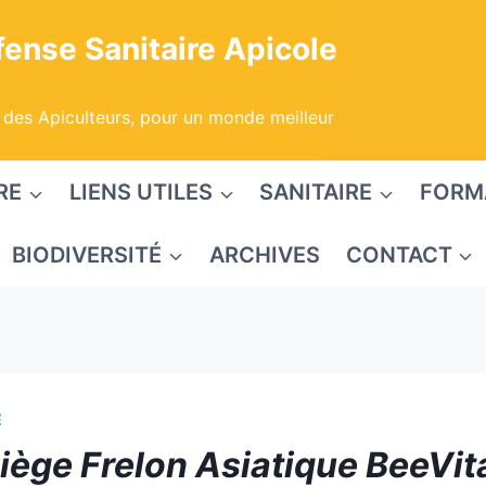
ense Sanitaire Apicole
 des Apiculteurs, pour un monde meilleur
RE
LIENS UTILES
SANITAIRE
FORM
BIODIVERSITÉ
ARCHIVES
CONTACT
E
iège Frelon Asiatique BeeVita