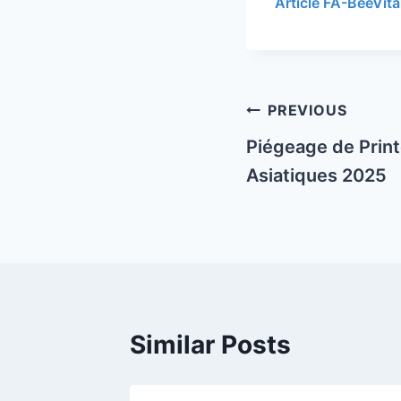
Article FA-BeeVit
Post
PREVIOUS
navigation
Piégeage de Prin
Asiatiques 2025
Similar Posts