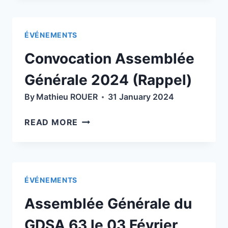
SAUVAGES»
–
ÉVÉNEMENTS
8
FÉVRIER
Convocation Assemblée
2024
À
Générale 2024 (Rappel)
18H30
By
Mathieu ROUER
31 January 2024
CAMPUS
DES
CONVOCATION
READ MORE
CEZEAUX
ASSEMBLÉE
À
GÉNÉRALE
AUBIERE
2024
(63170)
(RAPPEL)
ÉVÉNEMENTS
Assemblée Générale du
GDSA 63 le 03 Février