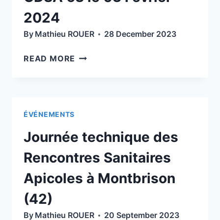
2024
By
Mathieu ROUER
28 December 2023
ASSEMBLÉE
READ MORE
GÉNÉRALE
DU
GDSA
63
ÉVÉNEMENTS
LE
03
Journée technique des
FÉVRIER
2024
Rencontres Sanitaires
Apicoles à Montbrison
(42)
By
Mathieu ROUER
20 September 2023