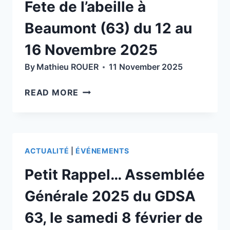
Fete de l’abeille à
Beaumont (63) du 12 au
16 Novembre 2025
By
Mathieu ROUER
11 November 2025
FETE
READ MORE
DE
L’ABEILLE
À
BEAUMONT
ACTUALITÉ
|
ÉVÉNEMENTS
(63)
DU
Petit Rappel… Assemblée
12
AU
Générale 2025 du GDSA
16
63, le samedi 8 février de
NOVEMBRE