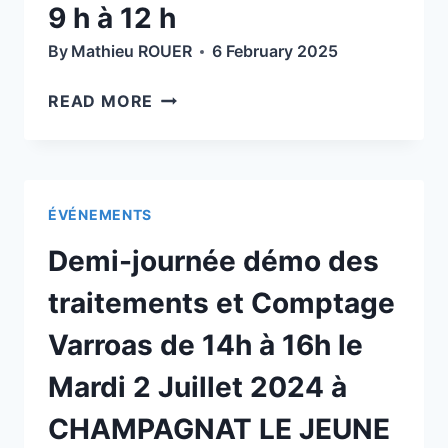
2025
9 h à 12 h
By
Mathieu ROUER
6 February 2025
PETIT
READ MORE
RAPPEL…
ASSEMBLÉE
GÉNÉRALE
2025
ÉVÉNEMENTS
DU
GDSA
Demi-journée démo des
63,
LE
traitements et Comptage
SAMEDI
Varroas de 14h à 16h le
8
FÉVRIER
Mardi 2 Juillet 2024 à
DE
9
CHAMPAGNAT LE JEUNE
H