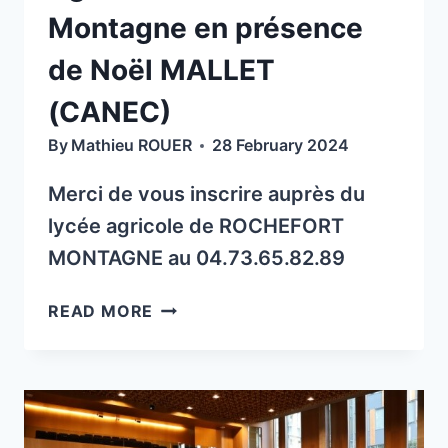
14H
Montagne en présence
À
16H
de Noël MALLET
LE
MARDI
(CANEC)
2
By
Mathieu ROUER
28 February 2024
JUILLET
2024
Merci de vous inscrire auprès du
À
lycée agricole de ROCHEFORT
CHAMPAGNAT
LE
MONTAGNE au 04.73.65.82.89
JEUNE
(63580)
API
READ MORE
ET
SOIRÉE
LE
AU
SAMEDI
LYCÉE
06
AGRICOLE
JUILLET
DE