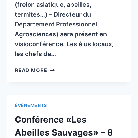
(frelon asiatique, abeilles,
termites…) – Directeur du
Département Professionnel
Agrosciences) sera présent en
visioconférence. Les élus locaux,
les chefs de…
RÉUNION
READ MORE
PUBLIQUE
SUR
LE
FRELON
ÉVÉNEMENTS
ASIATIQUE
LE
Conférence «Les
1ER
MARS
Abeilles Sauvages» – 8
20H