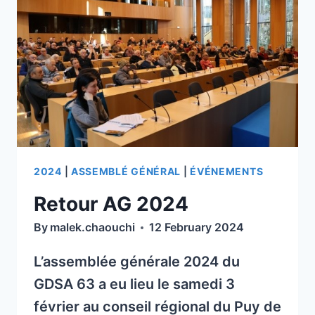
2024
ROCHEFORT
À
MONTAGNE
CUNLHAT
EN
(63590)
PRÉSENCE
ET
DE
À
NOËL
LA
MALLET
ROCHE
(CANEC)
BLANCHE
(63670)
2024
|
ASSEMBLÉ GÉNÉRAL
|
ÉVÉNEMENTS
.
Retour AG 2024
By
malek.chaouchi
12 February 2024
L’assemblée générale 2024 du
GDSA 63 a eu lieu le samedi 3
février au conseil régional du Puy de