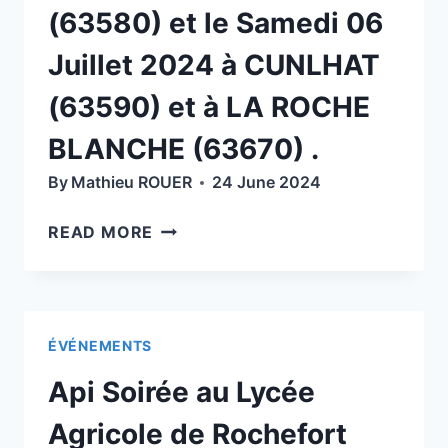
(63580) et le Samedi 06
À
12
Juillet 2024 à CUNLHAT
H
(63590) et à LA ROCHE
BLANCHE (63670) .
By
Mathieu ROUER
24 June 2024
DEMI-
READ MORE
JOURNÉE
DÉMO
DES
TRAITEMENTS
ÉVÉNEMENTS
ET
COMPTAGE
Api Soirée au Lycée
VARROAS
DE
Agricole de Rochefort