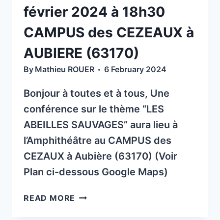
février 2024 à 18h30
À
ARLANC
CAMPUS des CEZEAUX à
AUBIERE (63170)
By
Mathieu ROUER
6 February 2024
Bonjour à toutes et à tous, Une
conférence sur le thème “LES
ABEILLES SAUVAGES” aura lieu à
l’Amphithéâtre au CAMPUS des
CEZAUX à Aubière (63170) (Voir
Plan ci-dessous Google Maps)
CONFÉRENCE
READ MORE
«LES
ABEILLES