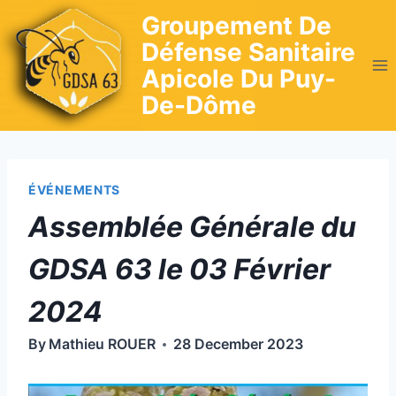
Skip
Groupement De
to
Défense Sanitaire
content
Apicole Du Puy-
De-Dôme
ÉVÉNEMENTS
Assemblée Générale du
GDSA 63 le 03 Février
2024
By
Mathieu ROUER
28 December 2023