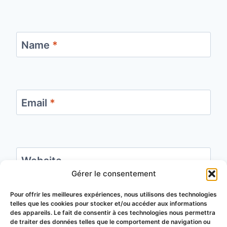
Name
*
Email
*
Website
Gérer le consentement
Save my name, email, and website in this
Pour offrir les meilleures expériences, nous utilisons des technologies
telles que les cookies pour stocker et/ou accéder aux informations
browser for the next time I comment.
des appareils. Le fait de consentir à ces technologies nous permettra
de traiter des données telles que le comportement de navigation ou