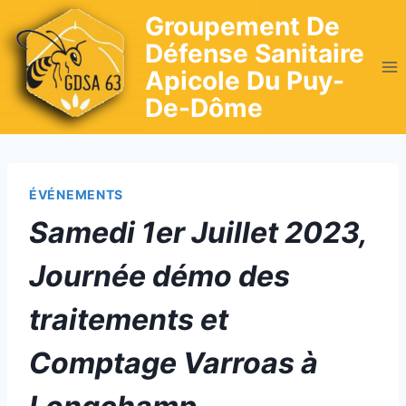
Skip
Groupement De
to
Défense Sanitaire
content
Apicole Du Puy-
De-Dôme
ÉVÉNEMENTS
Samedi 1er Juillet 2023,
Journée démo des
traitements et
Comptage Varroas à