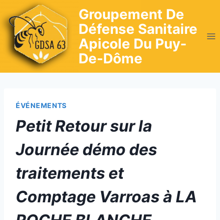
Skip
Groupement De
to
Défense Sanitaire
content
Apicole Du Puy-
De-Dôme
ÉVÉNEMENTS
Petit Retour sur la
Journée démo des
traitements et
Comptage Varroas à LA