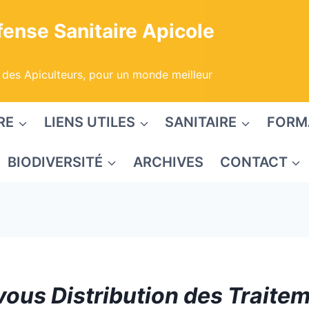
ense Sanitaire Apicole
 des Apiculteurs, pour un monde meilleur
RE
LIENS UTILES
SANITAIRE
FORM
BIODIVERSITÉ
ARCHIVES
CONTACT
ous Distribution des Traite