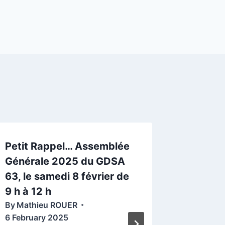
Petit Rappel… Assemblée
Demi-j
Générale 2025 du GDSA
traite
63, le samedi 8 février de
Varroas
9 h à 12 h
Mardi 2
By
Mathieu ROUER
CHAMP
6 February 2025
(63580)