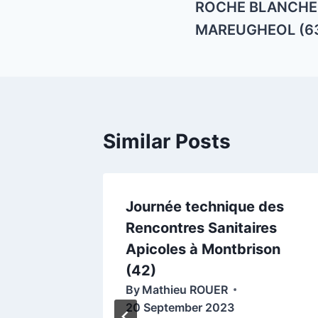
ROCHE BLANCHE (
MAREUGHEOL (6
Similar Posts
er
Journée technique des
ée
Rencontres Sanitaires
nts et
Apicoles à Montbrison
 à
(42)
By
Mathieu ROUER
20 September 2023
40) et