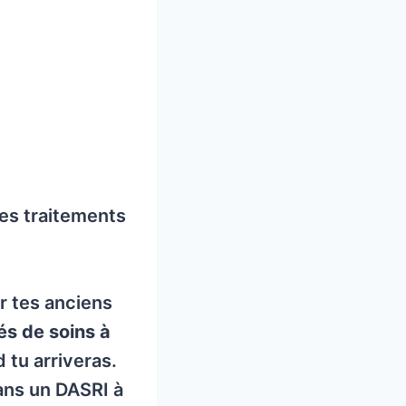
des traitements
r tes anciens
és de soins à
 tu arriveras.
ans un DASRI à