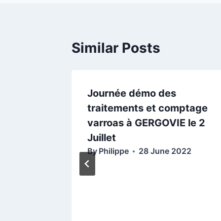
Similar Posts
e
Journée démo des
ort
traitements et comptage
ence de
varroas à GERGOVIE le 2
EC)
Juillet
By
Philippe
28 June 2022