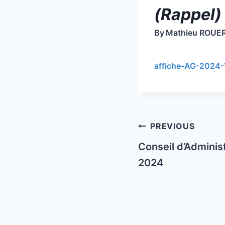
(Rappel)
By
Mathieu ROUE
affiche-AG-2024-
Post
PREVIOUS
navigation
Conseil d’Administ
2024