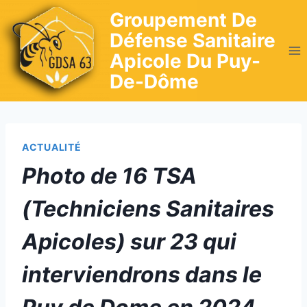
Skip
Groupement De
to
Défense Sanitaire
content
Apicole Du Puy-
De-Dôme
ACTUALITÉ
Photo de 16 TSA
(Techniciens Sanitaires
Apicoles) sur 23 qui
interviendrons dans le