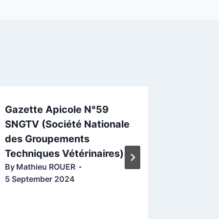
Gazette Apicole N°59
Newsle
SNGTV (Société Nationale
Août
By
Mathi
des Groupements
14 Augus
Techniques Vétérinaires)
By
Mathieu ROUER
5 September 2024