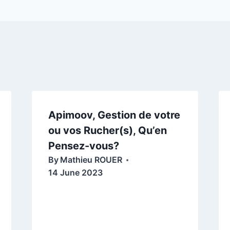
D
i
r
e
c
t
Apimoov, Gestion de votre
ou vos Rucher(s), Qu’en
Pensez-vous?
By
Mathieu ROUER
14 June 2023