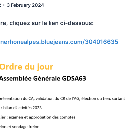
R
3 February 2024
e, cliquez sur le lien ci-dessous:
:
rgnerhonealpes.bluejeans.com/304016635
A
s
s
e
m
b
l
é
e