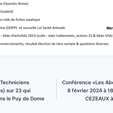
G
é
n
é
r
a
l
e
2
0
(Techniciens
Conférence «Les Abe
2
s) sur 23 qui
8 février 2024 à
4
ans le Puy de Dome
CEZEAUX à
e
n