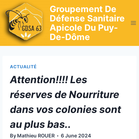
Skip
Groupement De
to
Défense Sanitaire
content
Apicole Du Puy-
De-Dôme
ACTUALITÉ
Attention!!!! Les
réserves de Nourriture
dans vos colonies sont
au plus bas..
By
Mathieu ROUER
6 June 2024