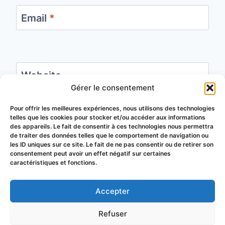
Email
*
Website
Gérer le consentement
Save my name, email, and website in this
Pour offrir les meilleures expériences, nous utilisons des technologies
telles que les cookies pour stocker et/ou accéder aux informations
browser for the next time I comment.
des appareils. Le fait de consentir à ces technologies nous permettra
de traiter des données telles que le comportement de navigation ou
les ID uniques sur ce site. Le fait de ne pas consentir ou de retirer son
consentement peut avoir un effet négatif sur certaines
caractéristiques et fonctions.
Accepter
© 2026 Groupement de Défense
Refuser