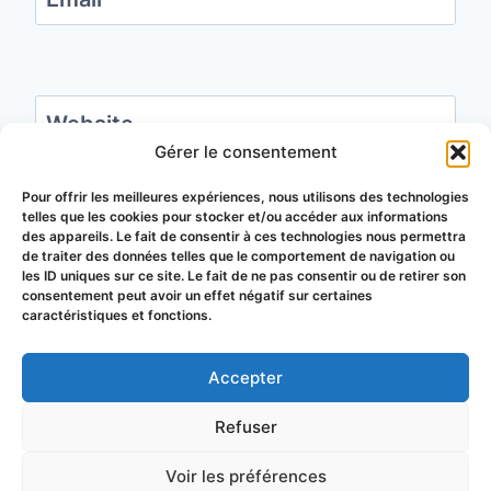
Website
Gérer le consentement
Save my name, email, and website in this
Pour offrir les meilleures expériences, nous utilisons des technologies
telles que les cookies pour stocker et/ou accéder aux informations
browser for the next time I comment.
des appareils. Le fait de consentir à ces technologies nous permettra
de traiter des données telles que le comportement de navigation ou
les ID uniques sur ce site. Le fait de ne pas consentir ou de retirer son
consentement peut avoir un effet négatif sur certaines
caractéristiques et fonctions.
Accepter
© 2026 Groupement de Défense
Refuser
Sanitaire Apicole du Puy-de-Dôme
Voir les préférences