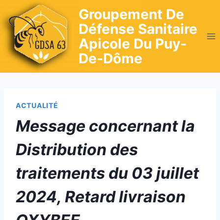
Skip
Groupement De
to
Défense Sanitaire
content
Apicole Du Puy-
De-Dôme
ACTUALITÉ
Message concernant la
Distribution des
traitements du 03 juillet
2024, Retard livraison