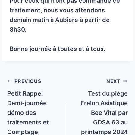
Pour ceux qui n’ont pas commandé ce
traitement, nous vous attendons
demain matin à Aubiere à partir de
8h30.
Bonne journée à toutes et à tous.
Post
PREVIOUS
NEXT
navigation
Petit Rappel
Test du piège
Demi-journée
Frelon Asiatique
démo des
Bee Vital par
traitements et
GDSA 63 au
Comptage
printemps 2024