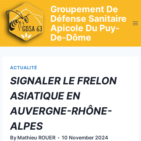
Skip
Groupement De
to
Défense Sanitaire
content
Apicole Du Puy-
De-Dôme
ACTUALITÉ
SIGNALER LE FRELON
ASIATIQUE EN
AUVERGNE-RHÔNE-
ALPES
By
Mathieu ROUER
10 November 2024