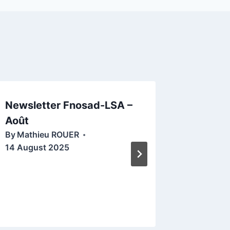
Newsletter Fnosad-LSA –
Petit R
Août
2023 e
By
Mathieu ROUER
Traitem
14 August 2025
By
Mathi
13 June 