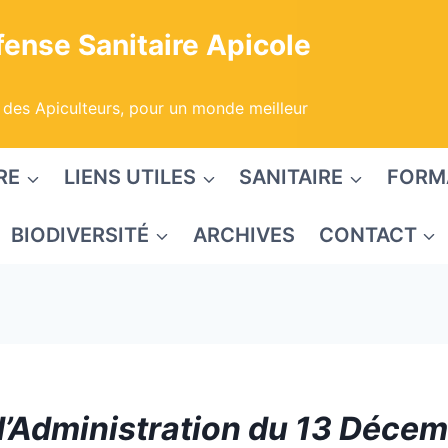
ense Sanitaire Apicole
 des Apiculteurs, pour un monde meilleur
RE
LIENS UTILES
SANITAIRE
FORM
BIODIVERSITÉ
ARCHIVES
CONTACT
d’Administration du 13 Déce