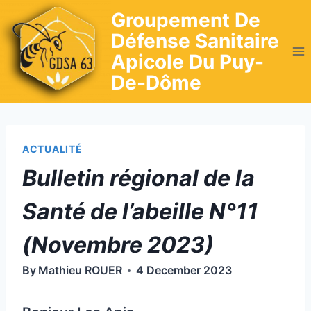
Skip
Groupement De
to
Défense Sanitaire
content
Apicole Du Puy-
De-Dôme
ACTUALITÉ
Bulletin régional de la
Santé de l’abeille N°11
(Novembre 2023)
By
Mathieu ROUER
4 December 2023