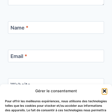
Name
*
Email
*
Website
Gérer le consentement
Save my name, email, and website in this
Pour offrir les meilleures expériences, nous utilisons des technologies
telles que les cookies pour stocker et/ou accéder aux informations
browser for the next time I comment.
des appareils. Le fait de consentir à ces technologies nous permettra