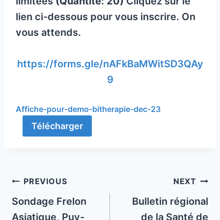
limitées
(Quantité: 20)
Cliquez sur le
lien ci-dessous pour vous inscrire. On
vous attends.
https://forms.gle/nAFkBaMWitSD3QAy
9
Affiche-pour-demo-bitherapie-dec-23
Télécharger
Post
PREVIOUS
NEXT
navigation
Sondage Frelon
Bulletin régional
Asiatique, Puy-
de la Santé de