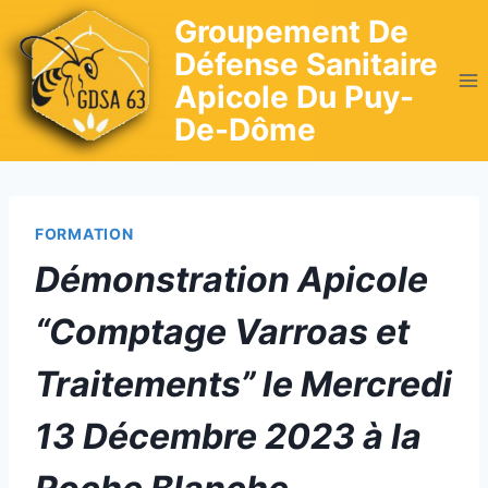
Skip
Groupement De
to
Défense Sanitaire
content
Apicole Du Puy-
De-Dôme
FORMATION
Démonstration Apicole
“Comptage Varroas et
Traitements” le Mercredi
13 Décembre 2023 à la