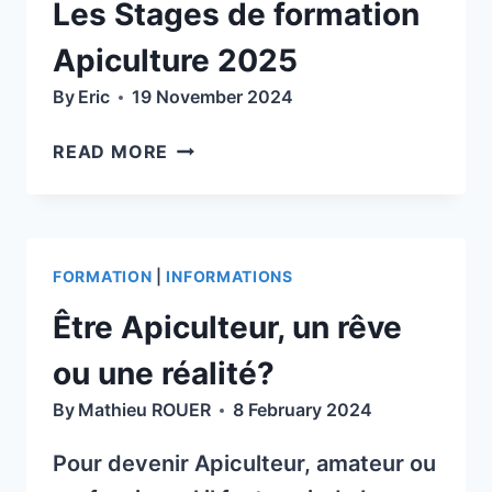
Les Stages de formation
Apiculture 2025
By
Eric
19 November 2024
LES
READ MORE
STAGES
DE
FORMATION
APICULTURE
FORMATION
|
INFORMATIONS
2025
Être Apiculteur, un rêve
ou une réalité?
By
Mathieu ROUER
8 February 2024
Pour devenir Apiculteur, amateur ou