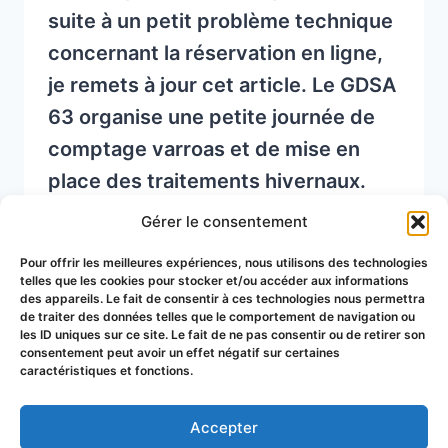
suite à un petit problème technique
concernant la réservation en ligne,
je remets à jour cet article. Le GDSA
63 organise une petite journée de
comptage varroas et de mise en
place des traitements hivernaux.
Cette démonstration se déroulera
Gérer le consentement
au rucher du GDSA situé à la Roche
Pour offrir les meilleures expériences, nous utilisons des technologies
Blanche. Les places sont…
telles que les cookies pour stocker et/ou accéder aux informations
des appareils. Le fait de consentir à ces technologies nous permettra
de traiter des données telles que le comportement de navigation ou
DÉMONSTRATION
READ MORE
les ID uniques sur ce site. Le fait de ne pas consentir ou de retirer son
APICOLE
consentement peut avoir un effet négatif sur certaines
caractéristiques et fonctions.
“COMPTAGE
VARROAS
ET
Accepter