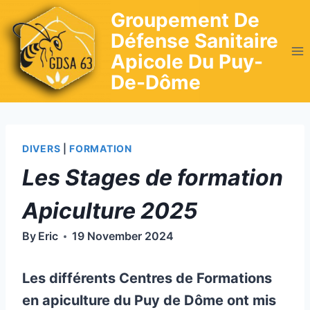
Skip
Groupement De
to
Défense Sanitaire
content
Apicole Du Puy-
De-Dôme
DIVERS
|
FORMATION
Les Stages de formation
Apiculture 2025
By
Eric
19 November 2024
Les différents Centres de Formations
en apiculture du Puy de Dôme ont mis