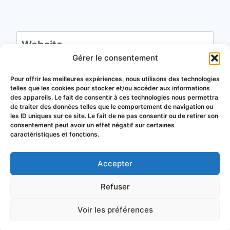
Website
Gérer le consentement
Save my name, email, and website in this
Pour offrir les meilleures expériences, nous utilisons des technologies
telles que les cookies pour stocker et/ou accéder aux informations
browser for the next time I comment.
des appareils. Le fait de consentir à ces technologies nous permettra
de traiter des données telles que le comportement de navigation ou
les ID uniques sur ce site. Le fait de ne pas consentir ou de retirer son
consentement peut avoir un effet négatif sur certaines
caractéristiques et fonctions.
Accepter
© 2026 Groupement de Défense
Refuser
Sanitaire Apicole du Puy-de-Dôme
Voir les préférences