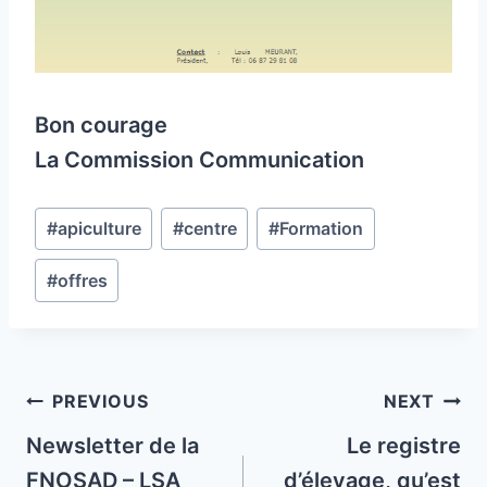
Bon courage
La Commission Communication
Post
#
apiculture
#
centre
#
Formation
Tags:
#
offres
Post
PREVIOUS
NEXT
navigation
Newsletter de la
Le registre
FNOSAD – LSA
d’élevage, qu’est