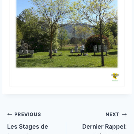
Post
PREVIOUS
NEXT
navigation
Les Stages de
Dernier Rappel: