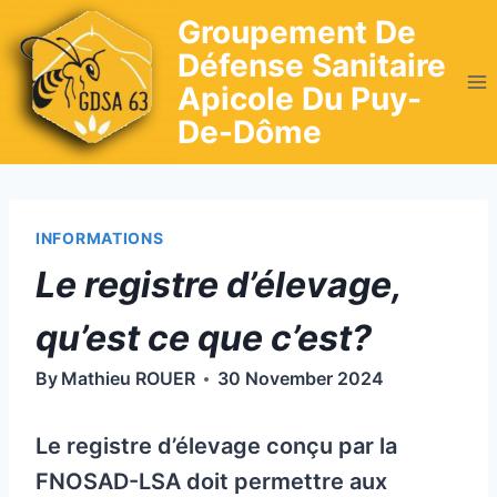
Skip
Groupement De
to
Défense Sanitaire
content
Apicole Du Puy-
De-Dôme
INFORMATIONS
Le registre d’élevage,
qu’est ce que c’est?
By
Mathieu ROUER
30 November 2024
Le registre d’élevage conçu par la
FNOSAD-LSA doit permettre aux