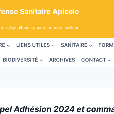
ense Sanitaire Apicole
 des Apiculteurs, pour un monde meilleur
RE
LIENS UTILES
SANITAIRE
FORM
BIODIVERSITÉ
ARCHIVES
CONTACT
ppel Adhésion 2024 et comm