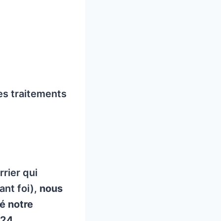
es traitements
rier qui
ant foi),
nous
é notre
024.