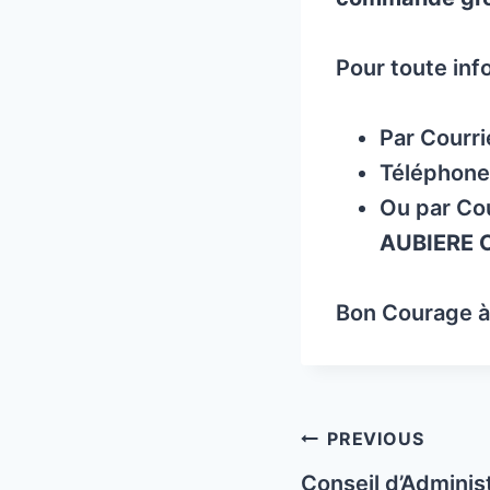
Pour toute inf
Par Courri
Téléphon
Ou par Co
AUBIERE 
Bon Courage à 
Post
PREVIOUS
navigation
Conseil d’Administ