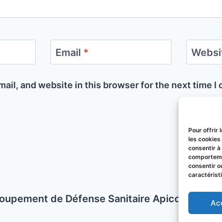
Email
*
Websi
ail, and website in this browser for the next time 
Pour offrir
les cookies
consentir à
comportemen
consentir o
caractérist
oupement de Défense Sanitaire Apicole du P
Ac