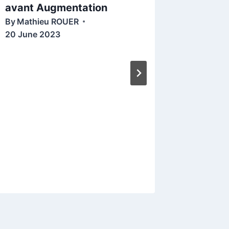
avant Augmentation
(Mai 2
By
Mathieu ROUER
By
Mathi
20 June 2023
30 May 