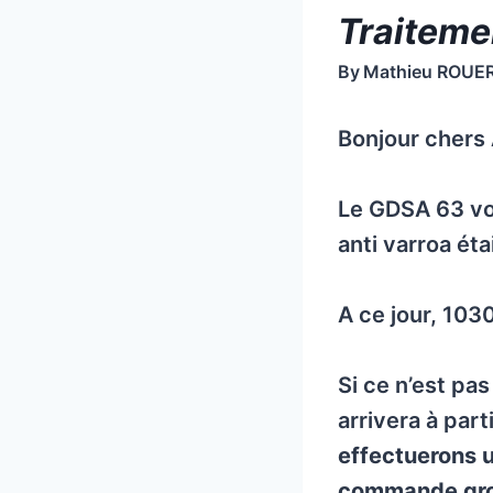
Traiteme
By
Mathieu ROUE
Bonjour chers 
Le GDSA 63 vo
anti varroa éta
A ce jour, 103
Si ce n’est pa
arrivera à part
effectuerons u
commande grou