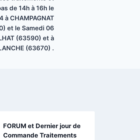
s de 14h à 16h le
2024 à CHAMPAGNAT
) et le Samedi 06
LHAT (63590) et à
LANCHE (63670) .
FORUM et Dernier jour de
Bulletin
Commande Traitements
Santé d