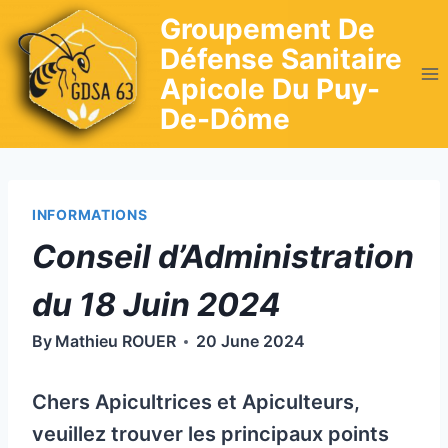
Skip
Groupement De
to
Défense Sanitaire
content
Apicole Du Puy-
De-Dôme
INFORMATIONS
Conseil d’Administration
du 18 Juin 2024
By
Mathieu ROUER
20 June 2024
Chers Apicultrices et Apiculteurs,
veuillez trouver les principaux points