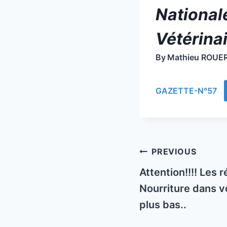
National
Vétérina
By
Mathieu ROUE
GAZETTE-N°57
Post
PREVIOUS
navigation
Attention!!!! Les 
Nourriture dans v
plus bas..