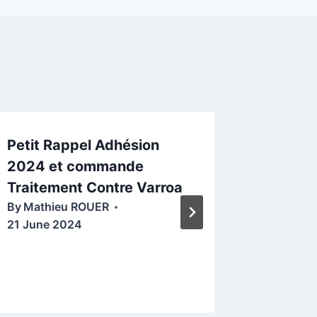
Petit Rappel Adhésion
Clôture
2024 et commande
au 31/1
Traitement Contre Varroa
destruc
By
Mathieu ROUER
Frelons
21 June 2024
2023.
By
malek
23 Nove