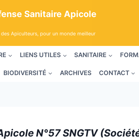
ense Sanitaire Apicole
 des Apiculteurs, pour un monde meilleur
RE
LIENS UTILES
SANITAIRE
FORM
BIODIVERSITÉ
ARCHIVES
CONTACT
Apicole N°57 SNGTV (Sociét