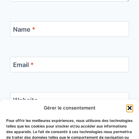
Name
*
Email
*
Website
Gérer le consentement
Save my name, email, and website in this
Pour offrir les meilleures expériences, nous utilisons des technologies
telles que les cookies pour stocker et/ou accéder aux informations
browser for the next time I comment.
des appareils. Le fait de consentir à ces technologies nous permettra
de traiter des données telles que le comportement de navigation ou