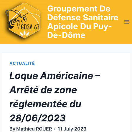
Skip
Groupement De
to
Défense Sanitaire
content
Apicole Du Puy-
De-Dôme
ACTUALITÉ
Loque Américaine –
Arrêté de zone
réglementée du
28/06/2023
By
Mathieu ROUER
11 July 2023