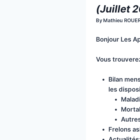
(Juillet 
By
Mathieu ROUE
Bonjour Les Ap
Vous trouverez 
Bilan mens
les disposi
Malad
Mortal
Autres
Frelons as
Actualités