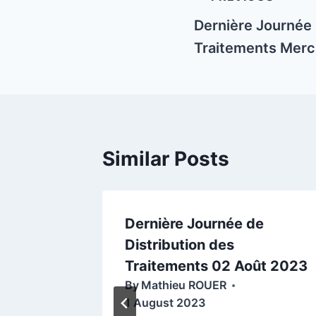
navigation
Dernière Journée 
Traitements Mercr
Similar Posts
journée
Dernière Journée de
nts et
Distribution des
 de 14h
Traitements 02 Août 2023
By
Mathieu ROUER
uillet
1 August 2023
(63590)