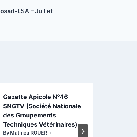
osad-LSA – Juillet
Gazette Apicole N°46
Bulletin
SNGTV (Société Nationale
Santé d
des Groupements
(Octob
By
Mathi
Techniques Vétérinaires)
14 Octob
By
Mathieu ROUER