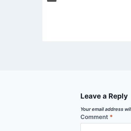
ANCHE
July 2024
Leave a Reply
Your email address wil
Comment
*