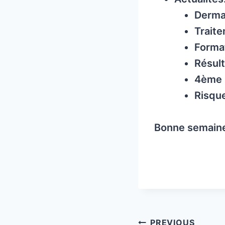
Derma
Traite
Format
Résult
4ème R
Risque
Bonne semaine 
Post
PREVIOUS