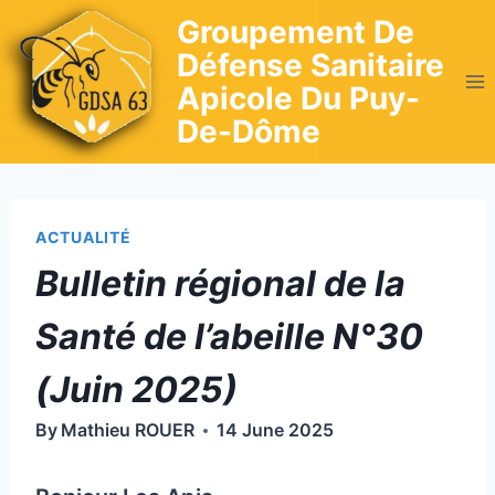
Skip
Groupement De
to
Défense Sanitaire
content
Apicole Du Puy-
De-Dôme
ACTUALITÉ
Bulletin régional de la
Santé de l’abeille N°30
(Juin 2025)
By
Mathieu ROUER
14 June 2025