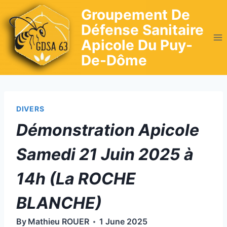
Skip
Groupement De
to
Défense Sanitaire
content
Apicole Du Puy-
De-Dôme
DIVERS
Démonstration Apicole
Samedi 21 Juin 2025 à
14h (La ROCHE
BLANCHE)
By
Mathieu ROUER
1 June 2025