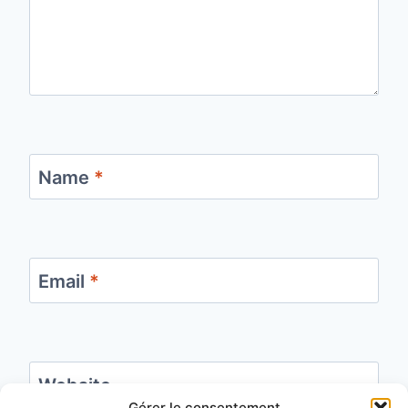
Name
*
Email
*
Website
Gérer le consentement