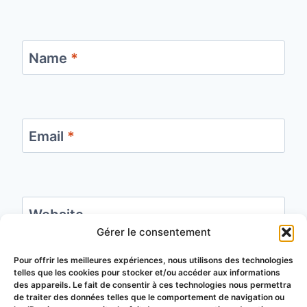
Name
*
Email
*
Website
Gérer le consentement
Save my name, email, and website in this
Pour offrir les meilleures expériences, nous utilisons des technologies
telles que les cookies pour stocker et/ou accéder aux informations
browser for the next time I comment.
des appareils. Le fait de consentir à ces technologies nous permettra
de traiter des données telles que le comportement de navigation ou