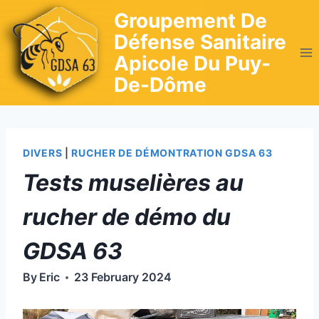
Skip
Groupement De
to
Défense Sanitaire
content
Apicole Du Puy-
De-Dôme
DIVERS
|
RUCHER DE DÉMONTRATION GDSA 63
Tests muselières au
rucher de démo du
GDSA 63
By
Eric
23 February 2024