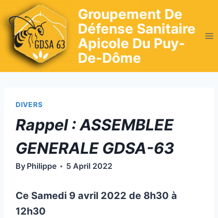
Skip
Groupement De
to
Défense Sanitaire
content
Apicole Du Puy-
De-Dôme
DIVERS
Rappel : ASSEMBLEE
GENERALE GDSA-63
By
Philippe
5 April 2022
Ce Samedi 9 avril 2022 de 8h30 à
12h30