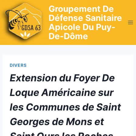
Skip
Groupement De
to
Défense Sanitaire
content
Apicole Du Puy-
De-Dôme
DIVERS
Extension du Foyer De
Loque Américaine sur
les Communes de Saint
Georges de Mons et