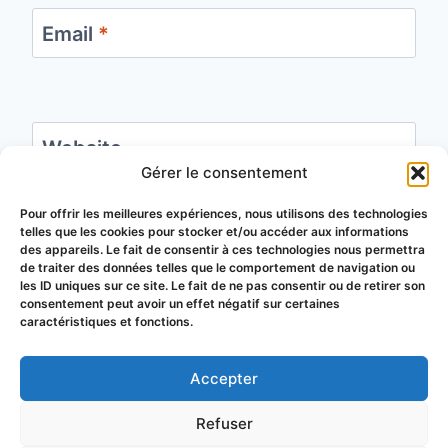
Email
*
Website
Gérer le consentement
Save my name, email, and website in this
Pour offrir les meilleures expériences, nous utilisons des technologies
telles que les cookies pour stocker et/ou accéder aux informations
browser for the next time I comment.
des appareils. Le fait de consentir à ces technologies nous permettra
de traiter des données telles que le comportement de navigation ou
les ID uniques sur ce site. Le fait de ne pas consentir ou de retirer son
consentement peut avoir un effet négatif sur certaines
caractéristiques et fonctions.
Accepter
© 2026 Groupement de Défense
Refuser