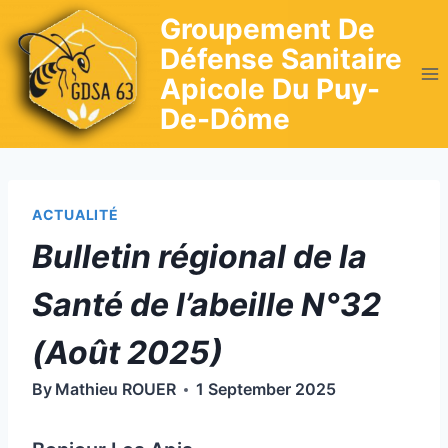
Skip
Groupement De
to
Défense Sanitaire
content
Apicole Du Puy-
De-Dôme
ACTUALITÉ
Bulletin régional de la
Santé de l’abeille N°32
(Août 2025)
By
Mathieu ROUER
1 September 2025