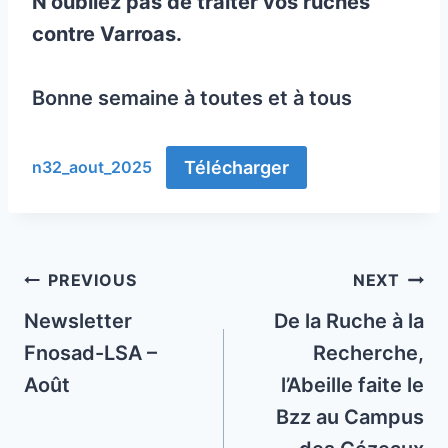
N’oubliez pas de traiter vos ruches
contre Varroas.
Bonne semaine à toutes et à tous
Télécharger
n32_aout_2025
Post
PREVIOUS
NEXT
navigation
Newsletter
De la Ruche à la
Fnosad-LSA –
Recherche,
Août
l’Abeille faite le
Bzz au Campus