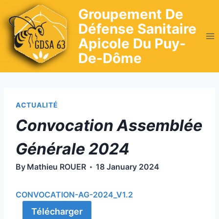
Skip
Groupement De
to
Défense Sanitaire
content
Apicole Du Puy-
De-Dôme
ACTUALITÉ
Convocation Assemblée
Générale 2024
By
Mathieu ROUER
18 January 2024
CONVOCATION-AG-2024_V1.2
Télécharger