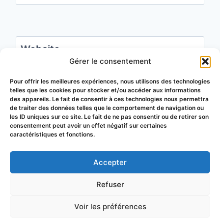
Website
Gérer le consentement
Save my name, email, and website in this
Pour offrir les meilleures expériences, nous utilisons des technologies
telles que les cookies pour stocker et/ou accéder aux informations
browser for the next time I comment.
des appareils. Le fait de consentir à ces technologies nous permettra
de traiter des données telles que le comportement de navigation ou
les ID uniques sur ce site. Le fait de ne pas consentir ou de retirer son
consentement peut avoir un effet négatif sur certaines
caractéristiques et fonctions.
Accepter
© 2026 Groupement de Défense
Refuser
Sanitaire Apicole du Puy-de-Dôme
Voir les préférences