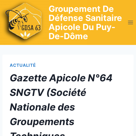
Skip
Groupement De
to
Défense Sanitaire
content
Apicole Du Puy-
De-Dôme
ACTUALITÉ
Gazette Apicole N°64
SNGTV (Société
Nationale des
Groupements