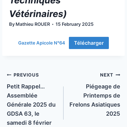
Techniques
Vétérinaires)
By
Mathieu ROUER
15 February 2025
Télécharger
Gazette Apicole N°64
Post
PREVIOUS
NEXT
navigation
Petit Rappel…
Piégeage de
Assemblée
Printemps de
Générale 2025 du
Frelons Asiatiques
GDSA 63, le
2025
samedi 8 février