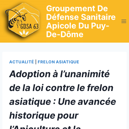
Skip
Groupement De
to
Défense Sanitaire
content
Apicole Du Puy-
De-Dôme
ACTUALITÉ
|
FRELON ASIATIQUE
Adoption à l’unanimité
de la loi contre le frelon
asiatique : Une avancée
historique pour