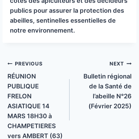
côtés des apiculteurs et des décideurs
publics pour assurer la protection des
abeilles, sentinelles essentielles de
notre environnement.
Post
PREVIOUS
NEXT
navigation
RÉUNION
Bulletin régional
PUBLIQUE
de la Santé de
FRELON
l’abeille N°26
ASIATIQUE 14
(Février 2025)
MARS 18H30 à
CHAMPETIERES
vers AMBERT (63)