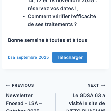
14, 17 et 18 novembre 2025 :
réservez vos dates !,
Comment vérifier l’efficacité
de ses traitements ?
Bonne semaine à toutes et à tous
Télécharger
bsa_septembre_2025
Post
PREVIOUS
NEXT
navigation
Newsletter
Le GDSA 63 a
Fnosad – LSA –
visité le site de