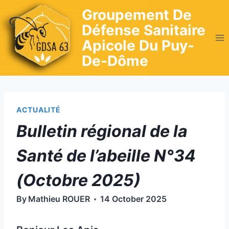
Skip
Groupement De
to
Défense Sanitaire
content
Apicole Du Puy-
De-Dôme
ACTUALITÉ
Bulletin régional de la
Santé de l’abeille N°34
(Octobre 2025)
By
Mathieu ROUER
14 October 2025