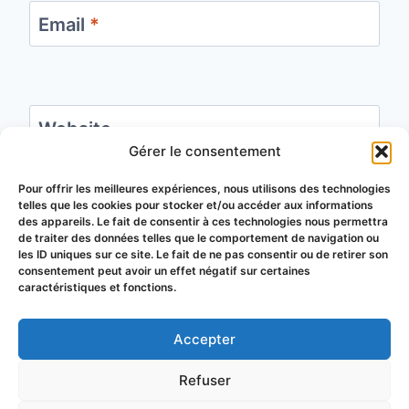
Email
*
Website
Gérer le consentement
Save my name, email, and website in this
Pour offrir les meilleures expériences, nous utilisons des technologies
telles que les cookies pour stocker et/ou accéder aux informations
browser for the next time I comment.
des appareils. Le fait de consentir à ces technologies nous permettra
de traiter des données telles que le comportement de navigation ou
les ID uniques sur ce site. Le fait de ne pas consentir ou de retirer son
consentement peut avoir un effet négatif sur certaines
caractéristiques et fonctions.
Accepter
© 2026 Groupement de Défense
Refuser
Sanitaire Apicole du Puy-de-Dôme