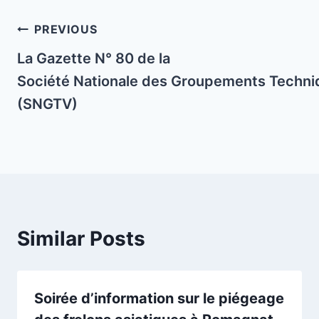
Post
PREVIOUS
navigation
La Gazette N° 80 de la
Société Nationale des Groupements Techniq
(SNGTV)
Similar Posts
Soirée d’information sur le piégeage