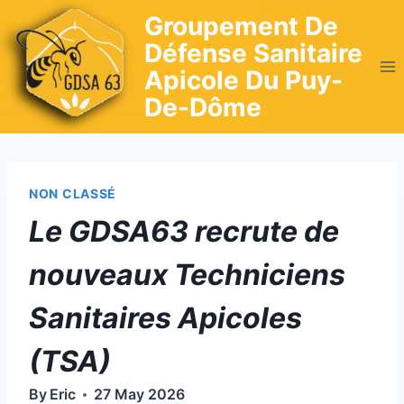
Skip
Groupement De
to
Défense Sanitaire
content
Apicole Du Puy-
De-Dôme
NON CLASSÉ
Le GDSA63 recrute de
nouveaux Techniciens
Sanitaires Apicoles
(TSA)
By
Eric
27 May 2026