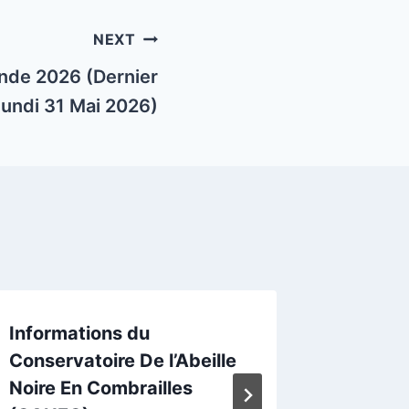
NEXT
de 2026 (Dernier
 lundi 31 Mai 2026)
Informations du
Accuei
Conservatoire De l’Abeille
mielleri
By
Eric
Noire En Combrailles