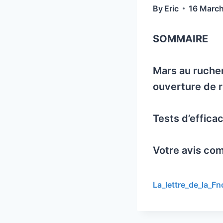
By
Eric
16 Marc
SOMMAIRE
Mars au rucher
ouverture de r
Tests d’effic
Votre avis co
La_lettre_de_la_F