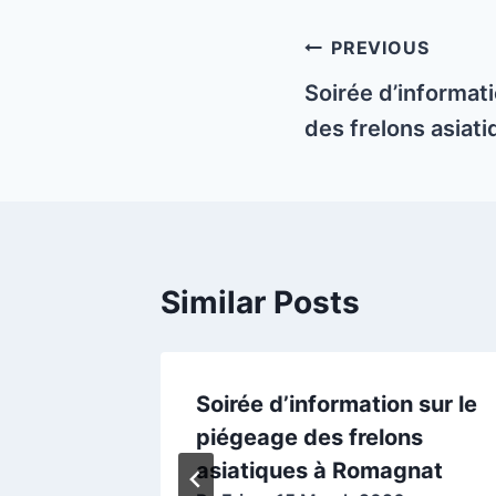
Post
PREVIOUS
navigation
Soirée d’informat
des frelons asiat
Similar Posts
e la
Soirée d’information sur le
des Gro
piégeage des frelons
ues Vét
asiatiques à Romagnat