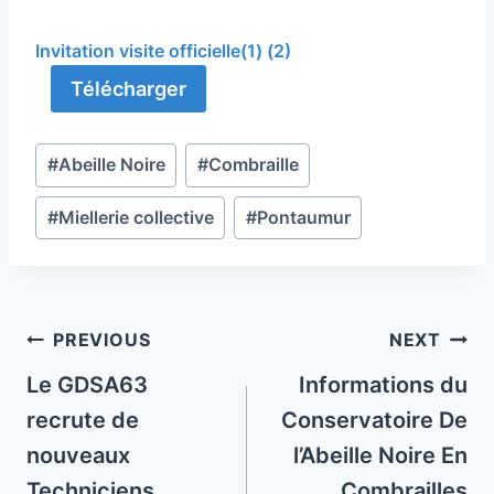
Invitation visite officielle(1) (2)
Télécharger
Post
#
Abeille Noire
#
Combraille
Tags:
#
Miellerie collective
#
Pontaumur
Post
PREVIOUS
NEXT
navigation
Le GDSA63
Informations du
recrute de
Conservatoire De
nouveaux
l’Abeille Noire En
Techniciens
Combrailles