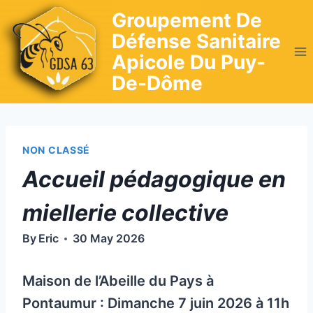
Skip
Groupement De
to
Défense Sanitaire
content
Apicole Du Puy-
De-Dôme
NON CLASSÉ
Accueil pédagogique en
miellerie collective
By
Eric
30 May 2026
Maison de l’Abeille du Pays à
Pontaumur : Dimanche 7 juin 2026 à 11h