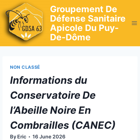
Skip
Groupement De
to
Défense Sanitaire
content
Apicole Du Puy-
De-Dôme
NON CLASSÉ
Informations du
Conservatoire De
l’Abeille Noire En
Combrailles (CANEC)
By
Eric
16 June 2026