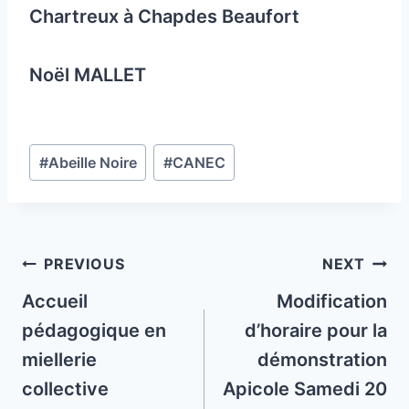
Chartreux à Chapdes Beaufort
Noël MALLET
Post
#
Abeille Noire
#
CANEC
Tags:
Post
PREVIOUS
NEXT
navigation
Accueil
Modification
pédagogique en
d’horaire pour la
miellerie
démonstration
collective
Apicole Samedi 20