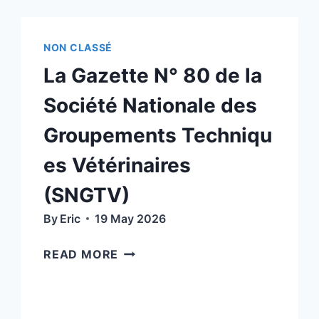
(CANEC)
NON CLASSÉ
La Gazette N° 80 de la
Société Nationale des
Groupements Techniqu
es Vétérinaires
(SNGTV)
By
Eric
19 May 2026
LA
READ MORE
GAZETTE
N°
80