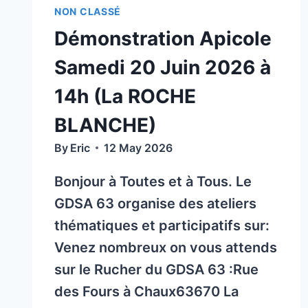
TECHNICIENS
NON CLASSÉ
SANITAIRES
Démonstration Apicole
APICOLES
(TSA)
Samedi 20 Juin 2026 à
14h (La ROCHE
BLANCHE)
By
Eric
12 May 2026
Bonjour à Toutes et à Tous. Le
GDSA 63 organise des ateliers
thématiques et participatifs sur:
Venez nombreux on vous attends
sur le Rucher du GDSA 63 :Rue
des Fours à Chaux63670 La