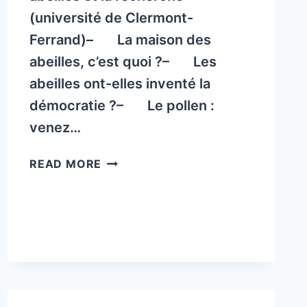
(université de Clermont-
PEMENTS TECHNIQUES VÉTÉRINAIRES
Ferrand)– La maison des
abeilles, c’est quoi ?– Les
abeilles ont-elles inventé la
démocratie ?– Le pollen :
venez…
TRALALARTS
READ MORE
ORGANISE
LA
FÊTE
DE
L’ABEILLE
LE
DIMANCHE
24