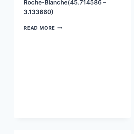
Roche-Blanche(45.714586 –
3.133660)
DÉMONSTRATION
READ MORE
APICOLE
SAMEDI
20
JUIN
2026
À
14H
(LA
ROCHE
BLANCHE)