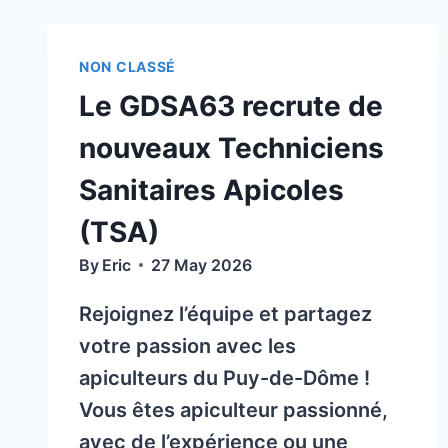
LA
DÉMONSTRATION
APICOLE
NON CLASSÉ
SAMEDI
Le GDSA63 recrute de
20
JUIN
nouveaux Techniciens
2026
DE
Sanitaires Apicoles
10
(TSA)
À
12
By
Eric
27 May 2026
H
AU
Rejoignez l’équipe et partagez
LIEU
votre passion avec les
DE
apiculteurs du Puy-de-Dôme !
14
À
Vous êtes apiculteur passionné,
16
avec de l’expérience ou une