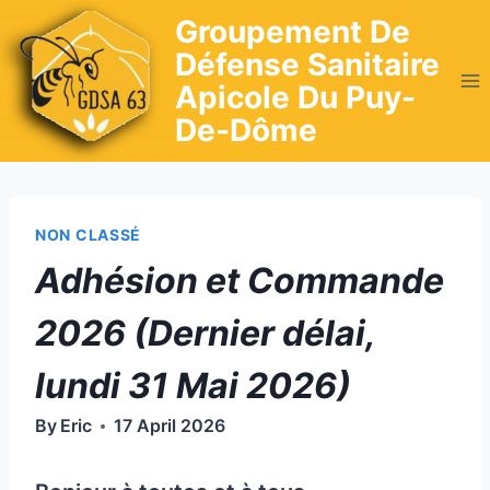
Skip
Groupement De
to
Défense Sanitaire
content
Apicole Du Puy-
De-Dôme
NON CLASSÉ
Adhésion et Commande
2026 (Dernier délai,
lundi 31 Mai 2026)
By
Eric
17 April 2026