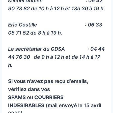
Michel Dubien : 06 42
90 73 82 de 10 h à 12 h et 13h 30 à 19 h.
Eric Costille : 06 33
08 71 52 de 8 h à 19 h.
Le secrétariat du GDSA : 04 44
44 76 30 de 9 h à 12 h et de 14 h à 17
h.
Si vous n’avez pas reçu d’emails,
vérifiez dans vos
SPAMS
ou
COURRIERS
INDESIRABLES
(mail envoyé le 15 avril