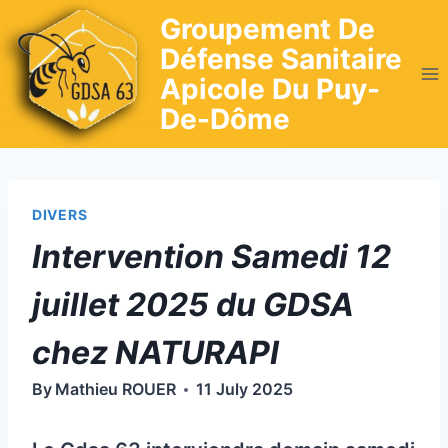
Skip
Groupement De
to
Défense Sanitaire
content
Apicole Du Puy-
De-Dôme
DIVERS
Intervention Samedi 12
juillet 2025 du GDSA
chez NATURAPI
By
Mathieu ROUER
11 July 2025