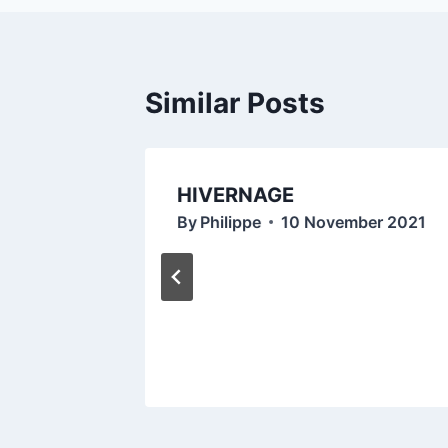
Similar Posts
e
HIVERNAGE
By
Philippe
10 November 2021
edi 24