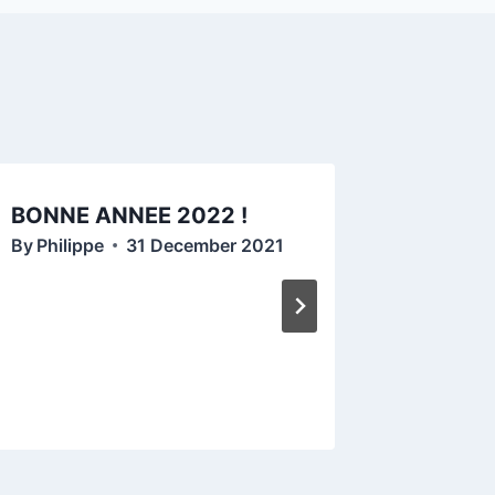
BONNE ANNEE 2022 !
Démons
By
Philippe
31 December 2021
Samedi
14h (L
By
Mathi