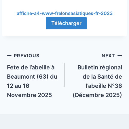
affiche-a4-www-frelonsasiatiques-fr-2023
Télécharger
Post
PREVIOUS
NEXT
navigation
Fete de l’abeille à
Bulletin régional
Beaumont (63) du
de la Santé de
12 au 16
l’abeille N°36
Novembre 2025
(Décembre 2025)