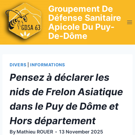
Skip
Groupement De
to
Défense Sanitaire
content
Apicole Du Puy-
De-Dôme
DIVERS
|
INFORMATIONS
Pensez à déclarer les
nids de Frelon Asiatique
dans le Puy de Dôme et
Hors département
By
Mathieu ROUER
13 November 2025